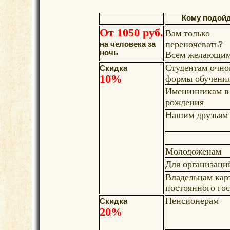
Кому подой
От 1050 руб.
Вам только
переночевать?
на человека за
ночь
Всем желающи
Студентам очно
Скидка
10%
формы обучени
Именинникам в
рождения
Нашим друзьям
Молодоженам
Для организаци
Владельцам кар
постоянного гос
Пенсионерам
Скидка
20%