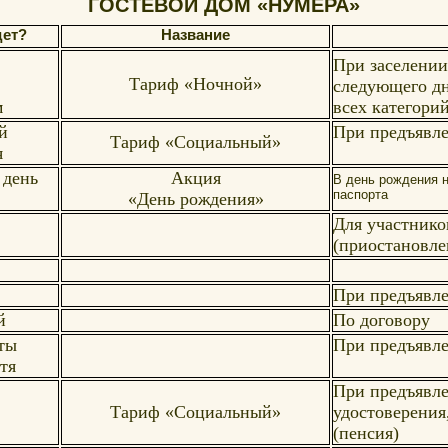
ГОСТЕВОЙ ДОМ «НУМЕРА»
дет?
Название
При заселении 
Тариф «Ночной»
следующего дн
м
всех категори
й
При предъявле
Тариф «Социальный»
я
 день
Акция
В день рождения 
паспорта
«День рождения»
Для участнико
(приостановле
При предъявл
й
По договору
ты
При предъявл
тя
При предъявл
Тариф «Социальный»
удостоверения
(пенсия)