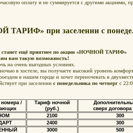
очасовую оплату и не суммируется с другими акциями, п
 ТАРИФ» при заселении с понедел
» станет ещё приятнее по акции «НОЧНОЙ ТАРИФ»
вим вам такую возможность!
ь на очень выгодных условиях.
ночью в хостеле, вы получаете высокий уровень комфор
оездом в нашем городе и хочет переночевать в двухмест
ствует при заселении
с понедельника по четверг
с 22:
 номера /
Тариф ночной
Дополнительны
ающих
(руб.)
сверх договора 
НОМ
2100
300
ДАРТ
2400
300
ЕННЫЙ
3000
500