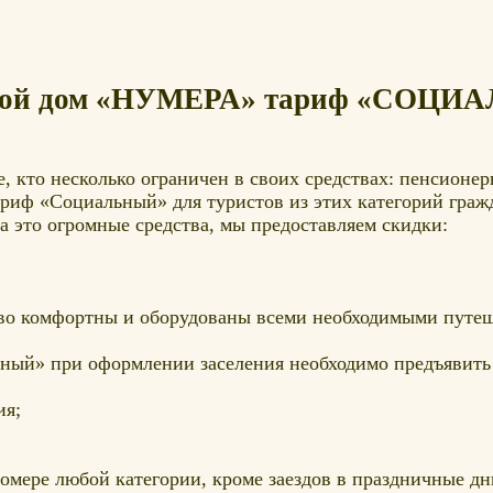
евой дом «НУМЕРА» тариф «СОЦ
те, кто несколько ограничен в своих средствах: пенсион
ариф «Социальный» для туристов из этих категорий граж
а это огромные средства, мы предоставляем скидки:
ово комфортны и оборудованы всеми необходимыми путе
ьный» при оформлении заселения необходимо предъявить
ия;
омере любой категории, кроме заездов в праздничные дн