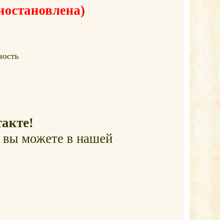
иостановлена)
ность
акте!
и вы можете в нашей