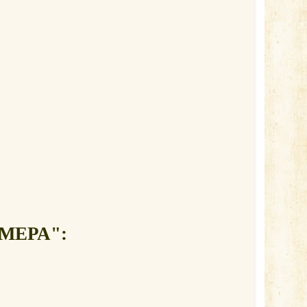
УМЕРА":